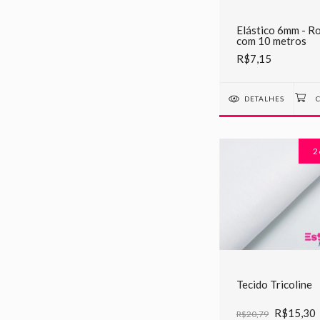
Elástico 6mm - R
com 10 metros
R$7,15
DETALHES
2
Tecido Tricoline
R$15,30
R$20,79