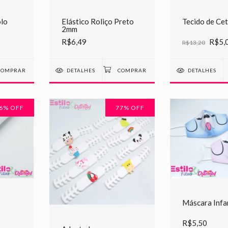
olo
Elástico Roliço Preto
Tecido de Ce
2mm
R$6,49
R$5,
R$13,20
DETALHES
DETALHES
6
% OFF
77
% OFF
Máscara Infan
R$5,50