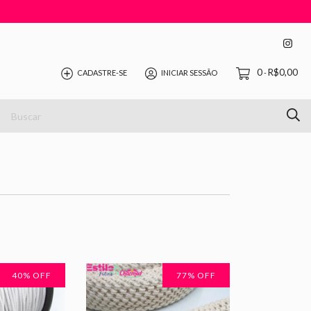
0
R$0,00
CADASTRE-SE
INICIAR SESSÃO
-
40
% OFF
77
% OFF