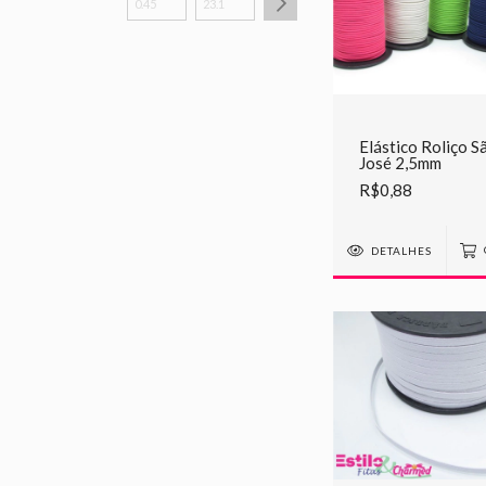
Elástico Roliço S
José 2,5mm
R$0,88
DETALHES