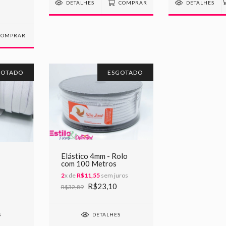
DETALHES
COMPRAR
DETALHES
GOTADO
ESGOTADO
Elástico 4mm - Rolo
com 100 Metros
2
x de
R$11,55
sem juros
R$23,10
R$32,89
DETALHES
S