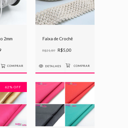
iço 2mm
Faixa de Crochê
9
R$5,00
R$21,89
COMPRAR
DETALHES
62
% OFF