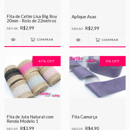
Fita de Cetim Lisa Big Boy
Aplique Asas
20mm - Rolo de 22metros
R$2,99
R$2,99
R$7,48
R$8,80
COMPRAR
COMPRAR
47
% OFF
9
% OFF
Fita de Juta Natural com
Fita Camurça
Renda Modelo 1
R$3,99
R$4,90
R$7,59
R$5,39