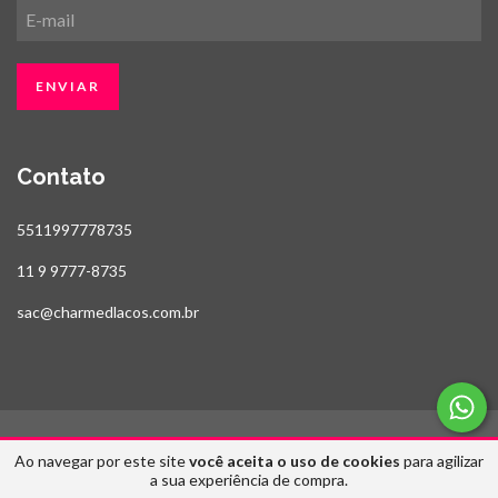
Contato
5511997778735
11 9 9777-8735
sac@charmedlacos.com.br
Ao navegar por este site
você aceita o uso de cookies
para agilizar
Copyright Estilo Fitas & Charmed Laços - 2026. Todos os direitos reservados.
a sua experiência de compra.