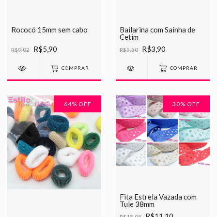
Rococó 15mm sem cabo
Bailarina com Sainha de
Cetim
R$5,90
R$3,90
R$9,02
R$5,50
COMPRAR
COMPRAR
64
% OFF
30
% OFF
Fita Estrela Vazada com
Tule 38mm
R$11,10
R$15,95