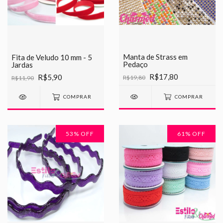
Manta de Strass em
Fita de Veludo 10 mm - 5
Pedaço
Jardas
R$17,80
R$5,90
R$19,80
R$11,90
COMPRAR
COMPRAR
53
% OFF
61
% OFF