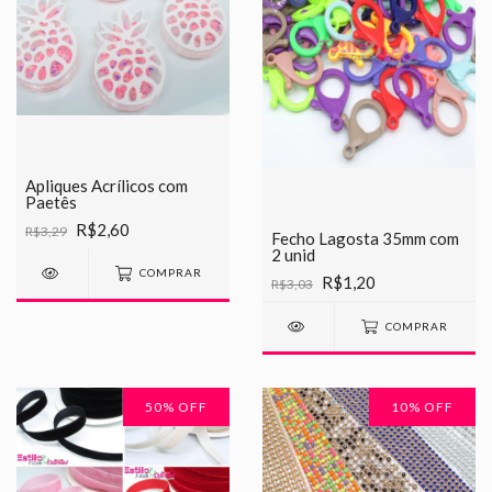
Apliques Acrílicos com
Paetês
R$2,60
R$3,29
Fecho Lagosta 35mm com
2 unid
COMPRAR
R$1,20
R$3,03
COMPRAR
50
% OFF
10
% OFF