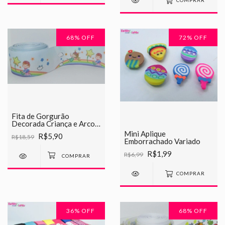
COMPRAR
68
% OFF
72
% OFF
Fita de Gorgurão
Decorada Criança e Arco
Iris Chinesinha 38mm
Mini Aplique
R$5,90
R$18,59
Emborrachado Variado
R$1,99
R$6,99
COMPRAR
36
% OFF
68
% OFF