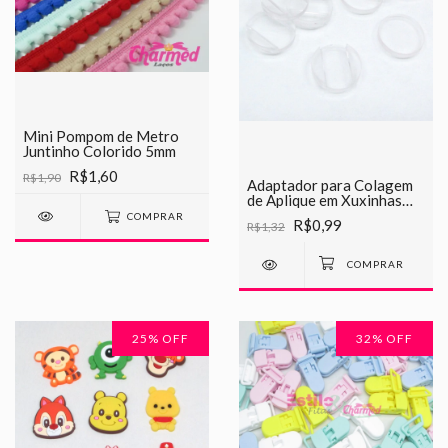
Mini Pompom de Metro
Juntinho Colorido 5mm
R$1,60
R$1,90
Adaptador para Colagem
de Aplique em Xuxinhas
2cm
COMPRAR
R$0,99
R$1,32
25
% OFF
32
% OFF