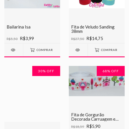
Bailarina Isa
Fita de Veludo Sanding
38mm
R$3,99
R$14,75
R$5,50
R$27,50
COMPRAR
COMPRAR
30
% OFF
68
% OFF
Fita de Gorgurão
Decorada Carruagem e
Castelo Chinesinha 38mm
R$5,90
R$18,59