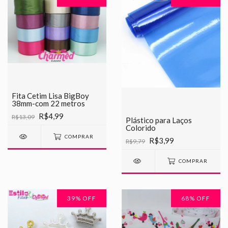
Fita Cetim Lisa BigBoy
38mm-com 22 metros
R$4,99
R$13,09
Plástico para Laços
Colorido
COMPRAR
R$3,99
R$9,79
COMPRAR
39
% OFF
68
% OFF