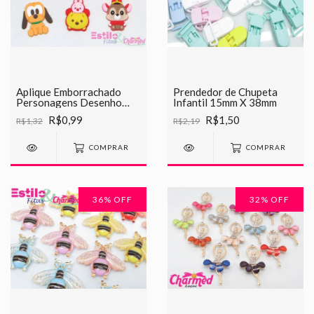
Aplique Emborrachado
Prendedor de Chupeta
Personagens Desenho
Infantil 15mm X 38mm
Animado
R$0,99
R$1,50
R$1,32
R$2,19
COMPRAR
COMPRAR
36
% OFF
32
% OFF