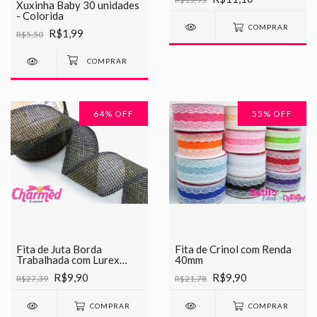
Xuxinha Baby 30 unidades
- Colorida
COMPRAR
R$1,99
R$5,50
64
% OFF
55
% OFF
Fita de Juta Borda
Fita de Crinol com Renda
Trabalhada com Lurex
40mm
40mm
R$9,90
R$9,90
R$27,39
R$21,78
COMPRAR
COMPRAR