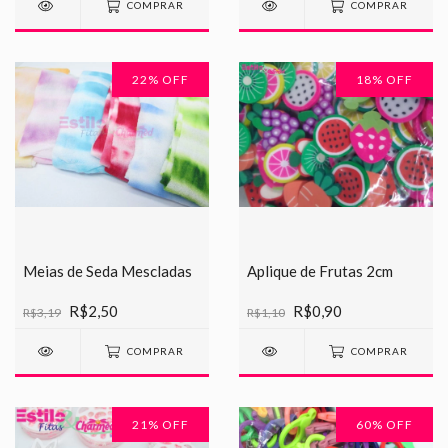
COMPRAR
COMPRAR
22
% OFF
18
% OFF
Meias de Seda Mescladas
Aplique de Frutas 2cm
R$2,50
R$0,90
R$3,19
R$1,10
COMPRAR
COMPRAR
21
% OFF
60
% OFF