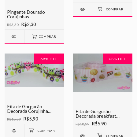
Pingente Dourado
Corujinhas
R$2,30
R$3,30
COMPRAR
68
% OFF
68
% OFF
Fita de Gorgurão
Decorada Corujinha
Fita de Gorgurão
Chinesinha 38mm
Decorada breakfast
R$5,90
R$18,59
Chinesinha 38mm
R$5,90
R$18,59