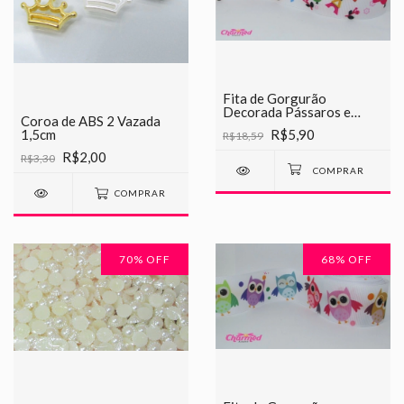
Fita de Gorgurão
Decorada Pássaros e
Coroa de ABS 2 Vazada
Torres Chinesinha 38mm
R$5,90
1,5cm
R$18,59
R$2,00
R$3,30
COMPRAR
70
% OFF
68
% OFF