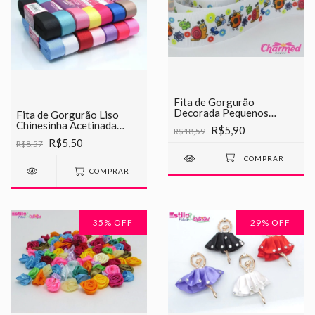
Fita de Gorgurão
Decorada Pequenos
Fita de Gorgurão Liso
Insetos Chinesinha 38mm
Chinesinha Acetinada
R$5,90
R$18,59
22mm
R$5,50
R$8,57
COMPRAR
35
% OFF
29
% OFF