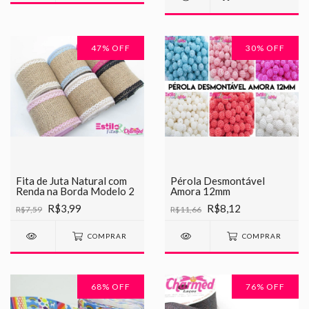
47
% OFF
30
% OFF
Fita de Juta Natural com
Pérola Desmontável
Renda na Borda Modelo 2
Amora 12mm
R$3,99
R$8,12
R$7,59
R$11,66
COMPRAR
COMPRAR
68
% OFF
76
% OFF