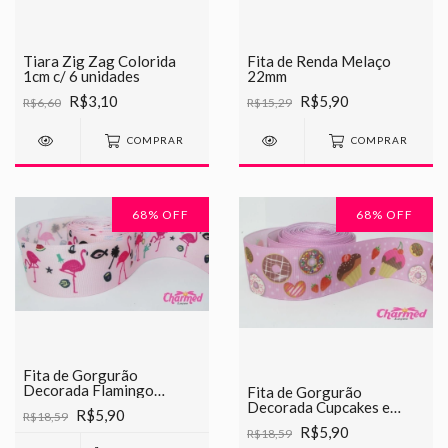
Tiara Zig Zag Colorida
Fita de Renda Melaço
1cm c/ 6 unidades
22mm
R$3,10
R$5,90
R$6,60
R$15,29
COMPRAR
COMPRAR
68
% OFF
68
% OFF
Fita de Gorgurão
Decorada Flamingo
Fita de Gorgurão
Chinesinha 38mm
Decorada Cupcakes e
R$5,90
R$18,59
Donuts Chinesinha 38mm
R$5,90
R$18,59