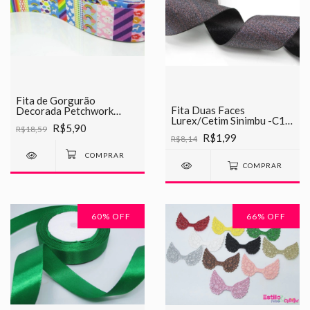
Fita de Gorgurão
Fita Duas Faces
Decorada Petchwork
Lurex/Cetim Sinimbu -C12
Chinesinha 38mm
R$5,90
R$18,59
Preto c/Prata
R$1,99
R$8,14
COMPRAR
60
% OFF
66
% OFF