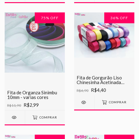
75
% OFF
36
% OFF
Fita de Gorgurão Liso
Chinesinha Acetinada
15mm
R$4,40
R$6,90
Fita de Organza Sinimbu
10mm - varias cores
COMPRAR
R$2,99
R$11,90
COMPRAR