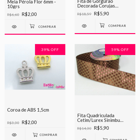
Fita de Gorgurão
Meia Pérola Flor 6mm -
Decorada Corujas
10grs
Chinesinha 38mm
R$5,90
R$2,00
R$18,59
R$6,60
39
% OFF
59
% OFF
Coroa de ABS 1,5cm
Fita Quadriculada
Cetim/Lurex Sinimbu
R$2,00
R$3,30
38mm
R$5,90
R$14,30
COMPRAR