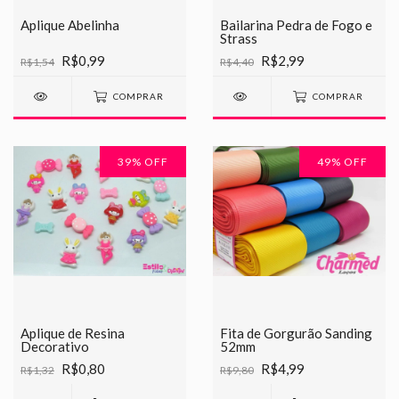
Aplique Abelinha
Bailarina Pedra de Fogo e
Strass
R$0,99
R$2,99
R$1,54
R$4,40
COMPRAR
COMPRAR
39
% OFF
49
% OFF
Aplique de Resina
Fita de Gorgurão Sanding
Decorativo
52mm
R$0,80
R$4,99
R$1,32
R$9,80