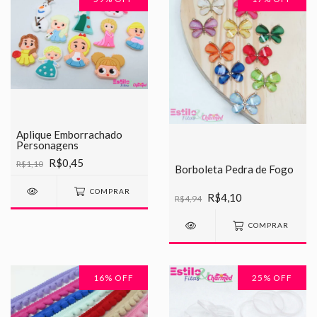
Aplique Emborrachado
Personagens
R$0,45
R$1,10
Borboleta Pedra de Fogo
COMPRAR
R$4,10
R$4,94
COMPRAR
16
% OFF
25
% OFF