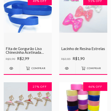
49
% OFF
51
% OFF
Fita de Gorgurão Liso
Lacinho de Resina Estrelas
Chinesinha Acetinada
10mm
R$2,99
R$1,90
R$5,90
R$3,85
COMPRAR
COMPRAR
27
% OFF
46
% OFF