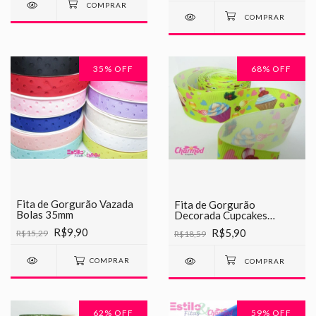
35
% OFF
68
% OFF
Fita de Gorgurão Vazada
Fita de Gorgurão
Bolas 35mm
Decorada Cupcakes
Chinesinha 38mm
R$9,90
R$5,90
R$15,29
R$18,59
COMPRAR
62
% OFF
59
% OFF