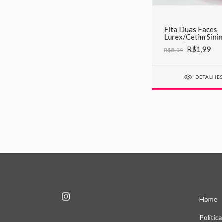
Fita Duas Faces
Lurex/Cetim Sini
C04 Rosa
R$1,99
R$8,14
DETALHE
Home
Politic