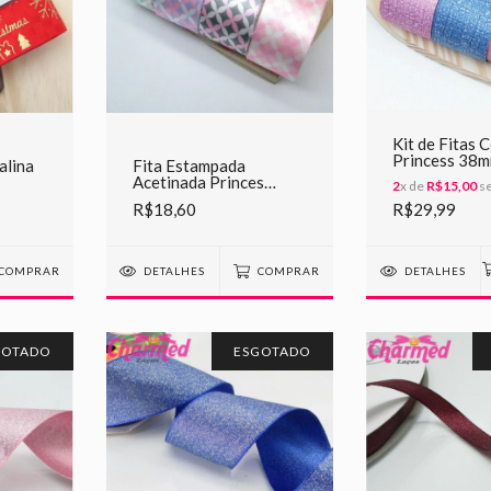
Kit de Fitas 
Princess 38m
alina
Fita Estampada
metros
Acetinada Princes
2
x de
R$15,00
se
38mm
R$18,60
R$29,99
COMPRAR
DETALHES
COMPRAR
DETALHES
GOTADO
ESGOTADO