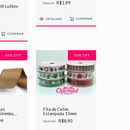
R$1,99
R$8,14
ll Lulitex
DETALHES
COMPRAR
COMPRAR
69
% OFF
18
% OFF
Fita de Cetim
ces
Estampada 15mm
Sinimbu
R$8,90
99
R$10,89