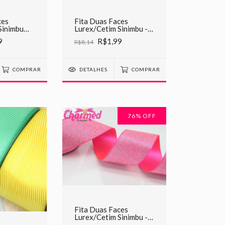
ces
Fita Duas Faces
Sinimbu
Lurex/Cetim Sinimbu -
o
C18 Rosa Antigo
9
R$1,99
R$8,14
COMPRAR
DETALHES
COMPRAR
76
% OFF
Fita Duas Faces
Lurex/Cetim Sinimbu -
C19 Rosa Citrica