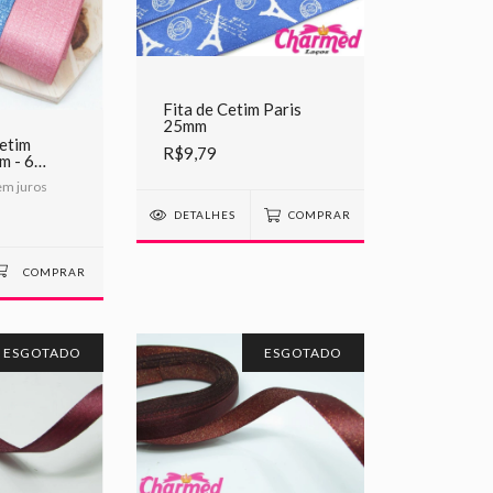
Fita de Cetim Paris
25mm
Cetim
R$9,79
m - 6
m juros
DETALHES
COMPRAR
ESGOTADO
ESGOTADO