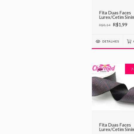
Fita Duas Faces
Lurex/Cetim Sini
C02 Palha
R$1,99
R$8,14
DETALHES
7
Fita Duas Faces
Lurex/Cetim Sini
C12 Preto c/Prat