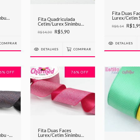
Fita Duas Fa
mbu
Lurex/Cetim 
Fita Quadriculada
C06 Vermelh
Cetim/Lurex Sinimbu
R$1,9
R$8,14
38mm
R$5,90
R$14,30
COMPRAR
DETALHES
DETALHES
COMPRAR
6
% OFF
76
% OFF
Fita Duas Faces
mbu -
Lurex/Cetim Sinimbu
a
C05 Pink