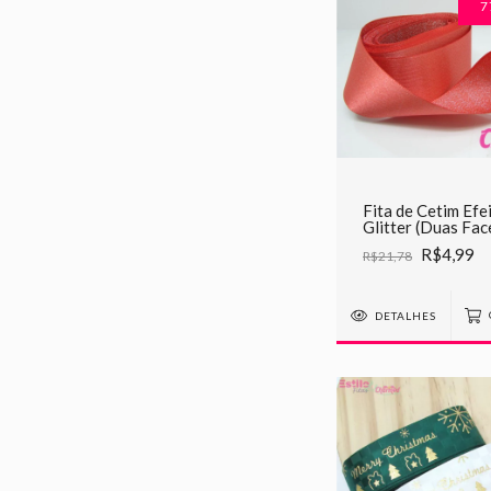
7
Fita de Cetim Efe
Glitter (Duas Fac
166 coral
R$4,99
R$21,78
DETALHES