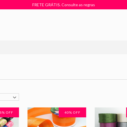
FRETE GRÁTIS. Consulte as regras
8
% OFF
40
% OFF