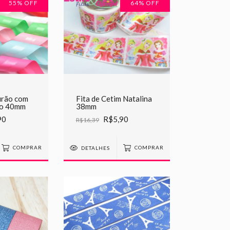
55
% OFF
64
% OFF
urão com
Fita de Cetim Natalina
io 40mm
38mm
90
R$5,90
R$16,39
COMPRAR
DETALHES
COMPRAR