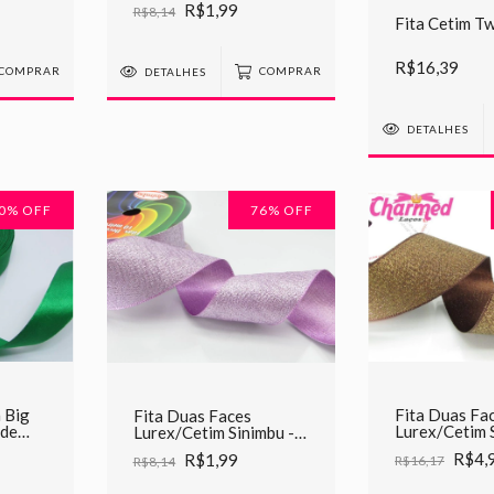
R$1,99
R$8,14
Fita Cetim Twi
R$16,39
COMPRAR
DETALHES
COMPRAR
DETALHES
0
% OFF
76
% OFF
a Big
Fita Duas Fa
Fita Duas Faces
 de
Lurex/Cetim 
Lurex/Cetim Sinimbu -
C11 Marrom
C20 Lilás
R$4,
R$1,99
R$16,17
R$8,14