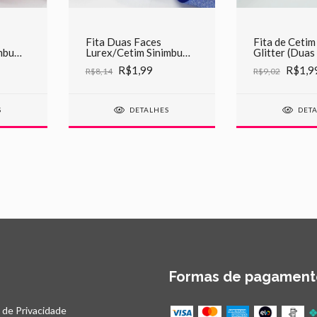
Fita Duas Faces
Fita de Cetim
mbu
Lurex/Cetim Sinimbu
Glitter (Duas
C07 Royal
marsala
R$1,99
R$1,9
R$8,14
R$9,02
S
DETALHES
DET
Formas de pagament
a de Privacidade