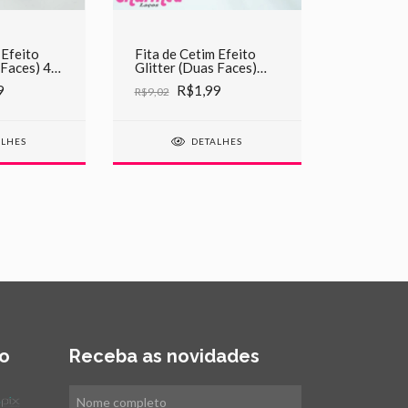
 Efeito
Fita de Cetim Efeito
 Faces) 45
Glitter (Duas Faces)
135 Marrom
9
R$1,99
R$9,02
ALHES
DETALHES
o
Receba as novidades