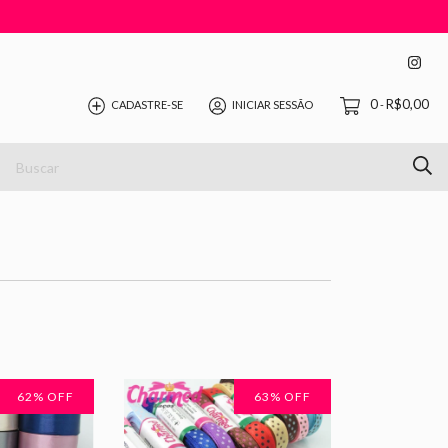
0
R$0,00
CADASTRE-SE
INICIAR SESSÃO
-
62
% OFF
63
% OFF