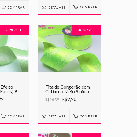
DETALHES
COMPRAR
COMPRAR
77
% OFF
40
% OFF
 Efeito
Fita de Gorgorão com
 Faces) 95
Cetim no Meio Sinimbu
38mm
99
R$9,90
R$16,39
COMPRAR
DETALHES
COMPRAR