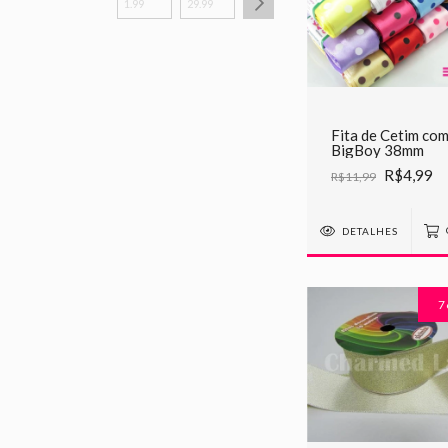
Fita de Cetim co
BigBoy 38mm
R$4,99
R$11,99
DETALHES
7