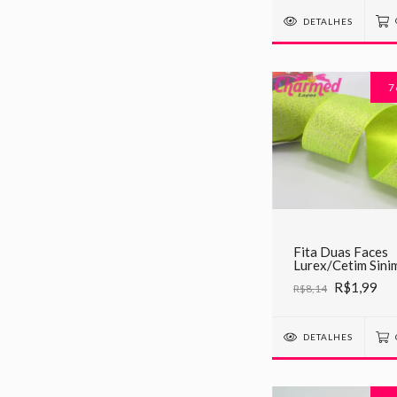
DETALHES
7
Fita Duas Faces
Lurex/Cetim Sini
C21 Verde Neon
R$1,99
R$8,14
DETALHES