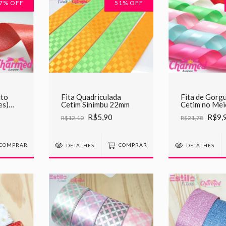
7
% OFF
51
% OFF
ito
Fita Quadriculada
Fita de Gorg
es)
Cetim Sinimbu 22mm
Cetim no Me
R$5,90
R$9,
R$12,10
R$21,78
COMPRAR
DETALHES
COMPRAR
DETALHES