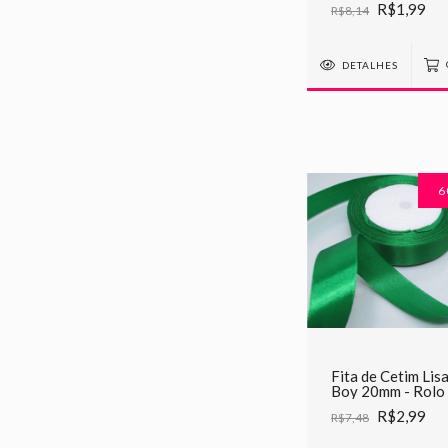
R$1,99
R$8,14
DETALHES
6
Fita de Cetim Lis
Boy 20mm - Rolo
22metros
R$2,99
R$7,48