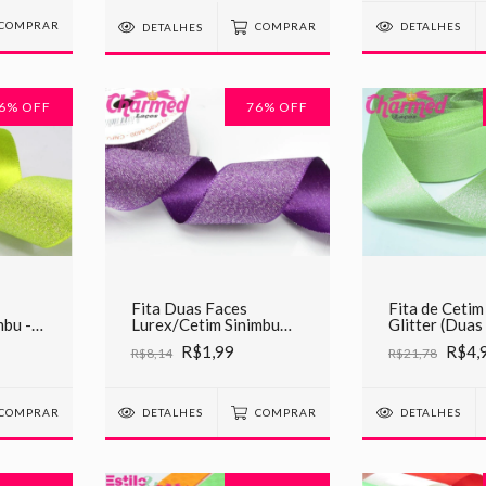
COMPRAR
DETALHES
DETALHES
COMPRAR
6
% OFF
76
% OFF
Fita Duas Faces
Fita de Cetim
mbu -
Lurex/Cetim Sinimbu
Glitter (Duas
C10 Roxo c/ Prata
Verde Claro
R$1,99
R$4,
R$8,14
R$21,78
COMPRAR
DETALHES
COMPRAR
DETALHES