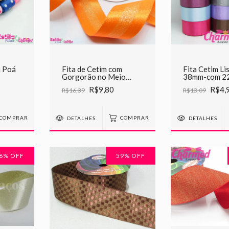
m Poá
Fita de Cetim com
Fita Cetim Li
Gorgorão no Meio
38mm-com 22
Sinimbu 38mm
R$9,80
R$4,
R$16,39
R$13,09
COMPRAR
DETALHES
COMPRAR
DETALHES
6
% OFF
59
% OFF