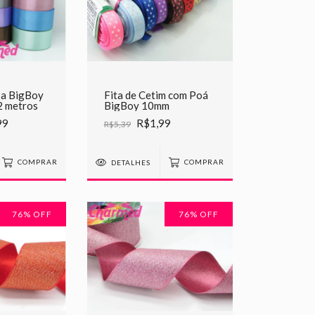
sa BigBoy
Fita de Cetim com Poá
 metros
BigBoy 10mm
99
R$1,99
R$5,39
COMPRAR
DETALHES
COMPRAR
76
% OFF
76
% OFF