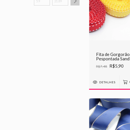
Fita de Gorgorão
Pespontada Sand
10mm - 5 METR
R$5,90
R$7,48
DETALHES