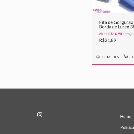
Fita de Gorgurão
Borda de Lurex 
-159 Azul Marin
2
x de
R$10,95
sem ju
R$21,89
DETALHES
Home
Politic