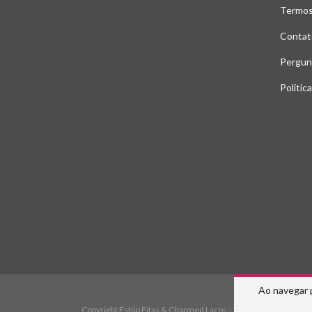
Termos
Contat
Pergun
Polític
Ao navegar 
Copyright Estilo Fitas & Charmed Laços - 2026. Todos os direi