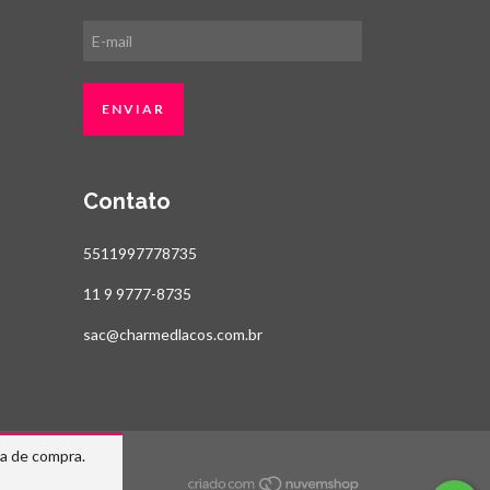
Contato
5511997778735
11 9 9777-8735
sac@charmedlacos.com.br
ia de compra.