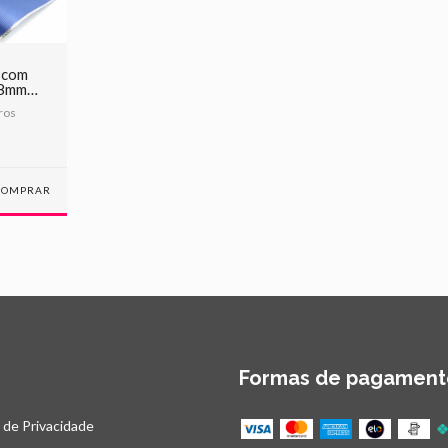
 com
38mm
ho
ros
Formas de pagament
a de Privacidade