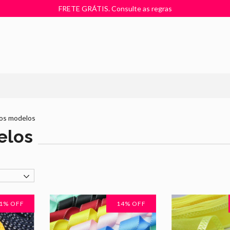
FRETE GRÁTIS. Consulte as regras
ios modelos
elos
1
% OFF
14
% OFF