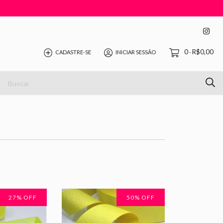
0
R$0,00
CADASTRE-SE
INICIAR SESSÃO
-
27
% OFF
50
% OFF