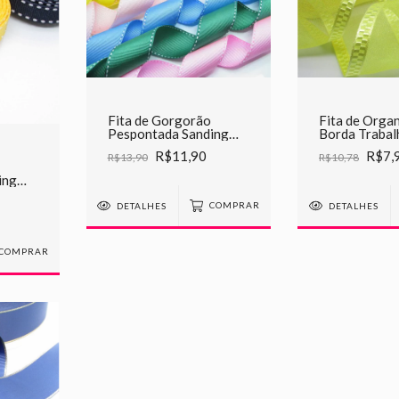
Fita de Gorgorão
Fita de Orga
Pespontada Sanding
Borda Trabal
38mm - 5 METROS
38mm - Rolo 
R$11,90
R$7,
R$13,90
R$10,78
Metros
ing
OS
DETALHES
COMPRAR
DETALHES
COMPRAR