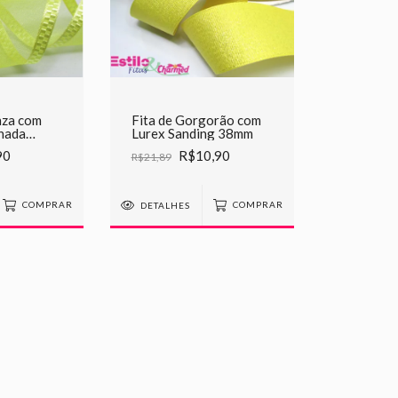
nza com
Fita de Gorgorão com
hada
Lurex Sanding 38mm
com 5
90
R$10,90
R$21,89
COMPRAR
DETALHES
COMPRAR