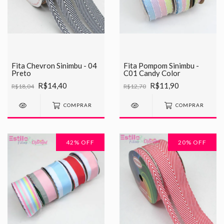
Fita Chevron Sinimbu - 04
Fita Pompom Sinimbu -
Preto
C01 Candy Color
R$14,40
R$11,90
R$18,04
R$12,70
COMPRAR
COMPRAR
42
% OFF
20
% OFF