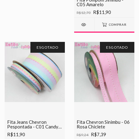
C05 Amarelo
R$11,90
R$12,70
COMPRAR
ESGOTADO
ESGOTADO
Fita Jeans Chevron
Fita Chevron Sinimbu - 06
Pespontada - C01 Candy
Rosa Chiclete
Color
R$11,90
R$7,39
R$9,24