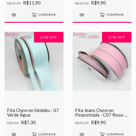
R$11,90
R$9,90
R$12,70
R$11,90
COMPRAR
COMPRAR
21
% OFF
17
% OFF
Fita Chevron Sinimbu - 07
Fita Jeans Chevron
Verde Água
Pespontada - C07 Rosa-
Cinza
R$7,30
R$9,90
R$9,24
R$11,90
COMPRAR
COMPRAR