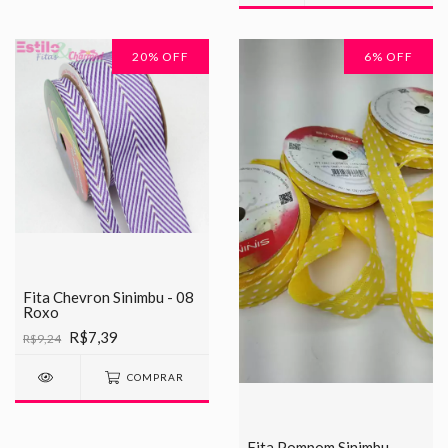
20
% OFF
6
% OFF
Fita Chevron Sinimbu - 08
Roxo
R$7,39
R$9,24
COMPRAR
Fita Pompom Sinimbu -