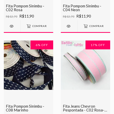
Fita Pompom Sinimbu -
Fita Pompom Sinimbu -
C02 Rosa
C04 Neon
R$11,90
R$11,90
R$12,70
R$12,70
COMPRAR
COMPRAR
6
% OFF
17
% OFF
Fita Pompom Sinimbu -
Fita Jeans Chevron
C08 Marinho
Pespontada - C02 Rosa-
Verde