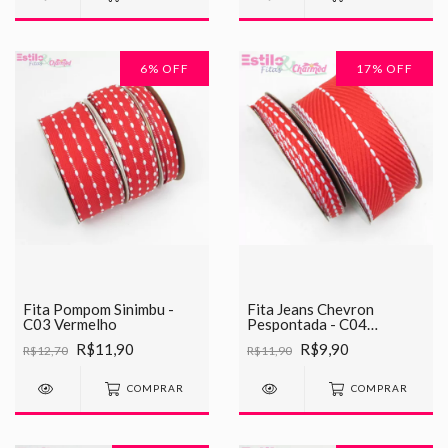
6
% OFF
17
% OFF
Fita Pompom Sinimbu -
Fita Jeans Chevron
C03 Vermelho
Pespontada - C04
Vermelho
R$11,90
R$9,90
R$12,70
R$11,90
COMPRAR
COMPRAR