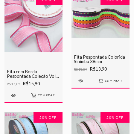
Fita Pespontada Colorida
Sinimbu 38mm
R$13,90
R$18,59
Fita com Borda
Pespontada Coleção Volta
às Aulas Sinimbu 22mm
COMPRAR
R$15,90
R$17,05
COMPRAR
20
% OFF
20
% OFF