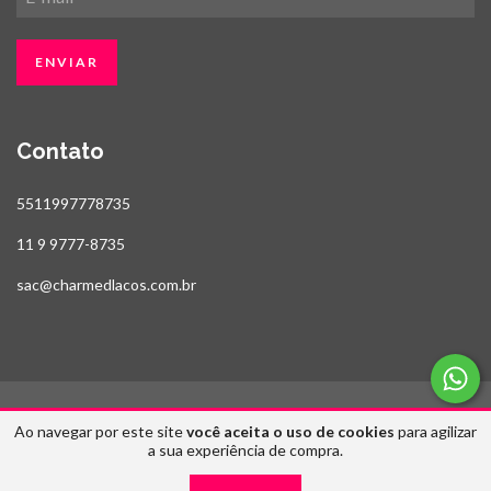
Contato
5511997778735
11 9 9777-8735
sac@charmedlacos.com.br
Ao navegar por este site
você aceita o uso de cookies
para agilizar
Copyright Estilo Fitas & Charmed Laços - 2026. Todos os direitos reservados.
a sua experiência de compra.