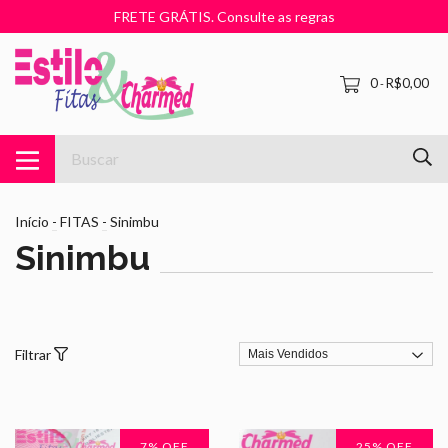
FRETE GRÁTIS. Consulte as regras
0
R$0,00
-
Início
-
FITAS
-
Sinimbu
Sinimbu
Filtrar
7
% OFF
25
% OFF