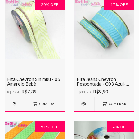
20
% OFF
17
% OFF
Fita Chevron Sinimbu - 05
Fita Jeans Chevron
Amarelo Bebê
Pespontada - C03 Azul-
Amarelo
R$7,39
R$9,90
R$9,24
R$11,90
COMPRAR
COMPRAR
51
% OFF
6
% OFF