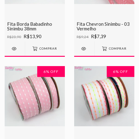
Fita Borda Babadinho
Fita Chevron Sinimbu - 03
Sinimbu 38mm
Vermelho
R$13,90
R$7,39
R$23,90
R$9,24
COMPRAR
COMPRAR
6
% OFF
6
% OFF