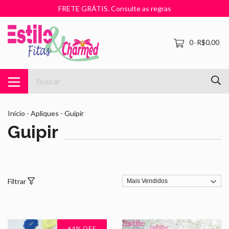
FRETE GRÁTIS. Consulte as regras
0
R$0,00
-
Início
-
Apliques
-
Guipir
Guipir
Filtrar
64
% OFF