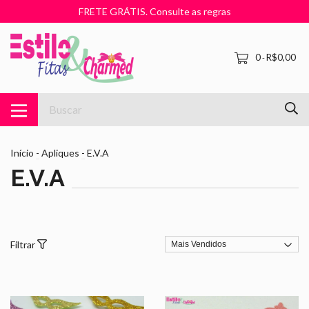
FRETE GRÁTIS. Consulte as regras
0
R$0,00
-
Início
-
Apliques
-
E.V.A
E.V.A
Filtrar